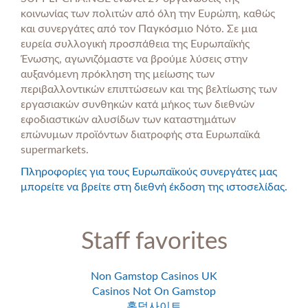
κοινωνίας των πολιτών από όλη την Ευρώπη, καθώς
και συνεργάτες από τον Παγκόσμιο Νότο. Σε μια
ευρεία συλλογική προσπάθεια της Ευρωπαϊκής
Ένωσης, αγωνιζόμαστε να βρούμε λύσεις στην
αυξανόμενη πρόκληση της μείωσης των
περιβαλλοντικών επιπτώσεων και της βελτίωσης των
εργασιακών συνθηκών κατά μήκος των διεθνών
εφοδιαστικών αλυσίδων των καταστημάτων
επώνυμων προϊόντων διατροφής στα Ευρωπαϊκά
supermarkets.
Πληροφορίες για τους Ευρωπαϊκούς συνεργάτες μας
μπορείτε να βρείτε στη διεθνή έκδοση της ιστοσελίδας.
Staff favorites
Non Gamstop Casinos UK
Casinos Not On Gamstop
홀덤사이트