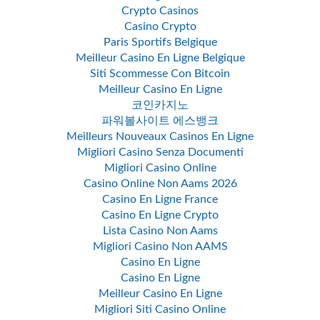
Crypto Casinos
Casino Crypto
Paris Sportifs Belgique
Meilleur Casino En Ligne Belgique
Siti Scommesse Con Bitcoin
Meilleur Casino En Ligne
코인카지노
파워볼사이트 에스뱅크
Meilleurs Nouveaux Casinos En Ligne
Migliori Casino Senza Documenti
Migliori Casino Online
Casino Online Non Aams 2026
Casino En Ligne France
Casino En Ligne Crypto
Lista Casino Non Aams
Migliori Casino Non AAMS
Casino En Ligne
Casino En Ligne
Meilleur Casino En Ligne
Migliori Siti Casino Online