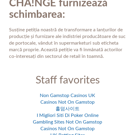
CHA!NGE furnizează
schimbarea:
Susține petiția noastră de transformare a lanțurilor de
producție și furnizare ale indistriei producătoare de suc
de portocale, vândut în supermarketuri sub eticheta
marcă proprie. Această petiție va fi înmânată actorilor
co-interesați din sectorul de retail în toamnă.
Staff favorites
Non Gamstop Casinos UK
Casinos Not On Gamstop
홀덤사이트
I Migliori Siti Di Poker Online
Gambling Sites Not On Gamstop
Casinos Not On Gamstop