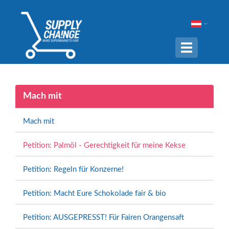
Navigation
ein-/ausble
Mach mit
Mach mit
Petition: Palmöl - Gerechtigkeit für meine Kekse
Petition: Regeln für Konzerne!
Petition: Macht Eure Schokolade fair & bio
Petition: AUSGEPRESST! Für Fairen Orangensaft