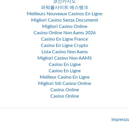
코인카지노
파워볼사이트 에스뱅크
Meilleurs Nouveaux Casinos En Ligne
Migliori Casino Senza Documenti
Migliori Casino Online
Casino Online Non Aams 2026
Casino En Ligne France
Casino En Ligne Crypto
Lista Casino Non Aams
Migliori Casino Non AAMS
Casino En Ligne
Casino En Ligne
Meilleur Casino En Ligne
Migliori Siti Casino Online
Casino Online
Casino Online
Impressz