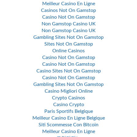
Meilleur Casino En Ligne
Casinos Not On Gamstop
Casino Not On Gamstop
Non Gamstop Casino UK
Non Gamstop Casino UK
Gambling Sites Not On Gamstop
Sites Not On Gamstop
Online Casinos
Casino Not On Gamstop
Casino Not On Gamstop
Casino Sites Not On Gamstop
Casino Not On Gamstop
Gambling Sites Not On Gamstop
Casino Migliori Online
Crypto Casinos
Casino Crypto
Paris Sportifs Belgique
Meilleur Casino En Ligne Belgique
Siti Scommesse Con Bitcoin
Meilleur Casino En Ligne