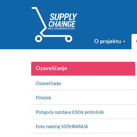
O projektu
Ozaveščanje
Ozaveščanje
Filmček
Potujoča razstava Etični potrošnik
Foto natečaj VIZIHRANIJA