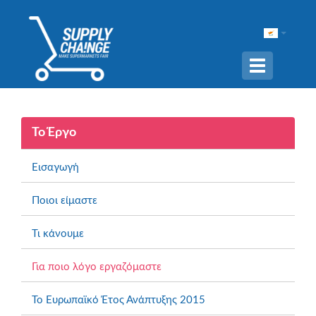
Navigation
ein-/ausble
Το Έργο
Εισαγωγή
Ποιοι είμαστε
Τι κάνουμε
Για ποιο λόγο εργαζόμαστε
To Ευρωπαϊκό Έτος Ανάπτυξης 2015