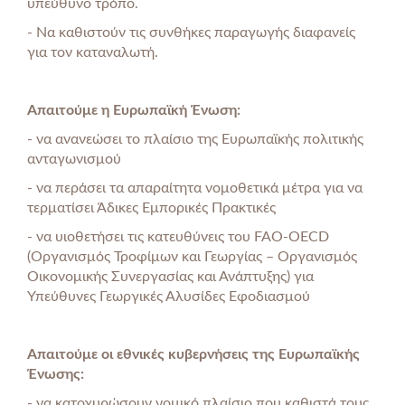
υπεύθυνο τρόπο.
- Να καθιστούν τις συνθήκες παραγωγής διαφανείς
για τον καταναλωτή.
Απαιτούμε
η
Ευρωπαϊκή
Ένωση
:
- να ανανεώσει το πλαίσιο της Ευρωπαϊκής πολιτικής
ανταγωνισμού
- να περάσει τα απαραίτητα νομοθετικά μέτρα για να
τερματίσει Άδικες Εμπορικές Πρακτικές
- να υιοθετήσει τις κατευθύνεις του FAO-OECD
(Οργανισμός Τροφίμων και Γεωργίας – Οργανισμός
Οικονομικής Συνεργασίας και Ανάπτυξης) για
Υπεύθυνες Γεωργικές Αλυσίδες Εφοδιασμού
Απαιτούμε
οι
εθνικές
κυβερνήσεις
της
Ευρωπαϊκής
Ένωσης
:
- να κατοχυρώσουν νομικό πλαίσιο που καθιστά τους