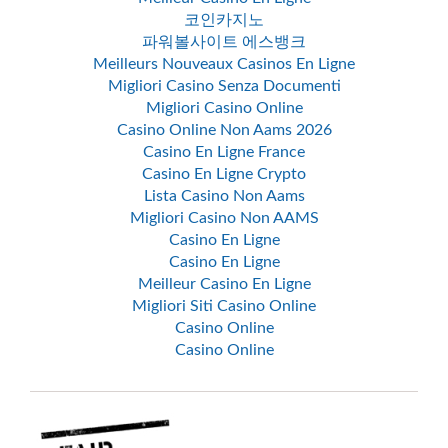
코인카지노
파워볼사이트 에스뱅크
Meilleurs Nouveaux Casinos En Ligne
Migliori Casino Senza Documenti
Migliori Casino Online
Casino Online Non Aams 2026
Casino En Ligne France
Casino En Ligne Crypto
Lista Casino Non Aams
Migliori Casino Non AAMS
Casino En Ligne
Casino En Ligne
Meilleur Casino En Ligne
Migliori Siti Casino Online
Casino Online
Casino Online