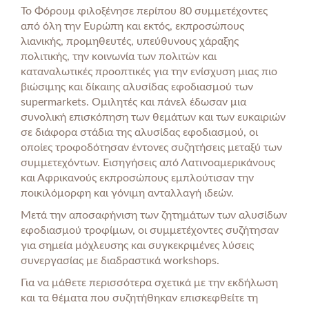
Το Φόρουμ φιλοξένησε περίπου 80 συμμετέχοντες
από όλη την Ευρώπη και εκτός, εκπρoσώπους
λιανικής, προμηθευτές, υπεύθυνους χάραξης
πολιτικής, την κοινωνία των πολιτών και
καταναλωτικές προοπτικές για την ενίσχυση μιας πιο
βιώσιμης και δίκαιης αλυσίδας εφοδιασμού των
supermarkets. Ομιλητές και πάνελ έδωσαν μια
συνολική επισκόπηση των θεμάτων και των ευκαιριών
σε διάφορα στάδια της αλυσίδας εφοδιασμού, οι
οποίες τροφοδότησαν έντονες συζητήσεις μεταξύ των
συμμετεχόντων. Εισηγήσεις από Λατινοαμερικάνους
και Αφρικανούς εκπροσώπους εμπλούτισαν την
ποικιλόμορφη και γόνιμη ανταλλαγή ιδεών.
Μετά την αποσαφήνιση των ζητημάτων των αλυσίδων
εφοδιασμού τροφίμων, οι συμμετέχοντες συζήτησαν
για σημεία μόχλευσης και συγκεκριμένες λύσεις
συνεργασίας με διαδραστικά workshops.
Για να μάθετε περισσότερα σχετικά με την εκδήλωση
και τα θέματα που συζητήθηκαν επισκεφθείτε τη