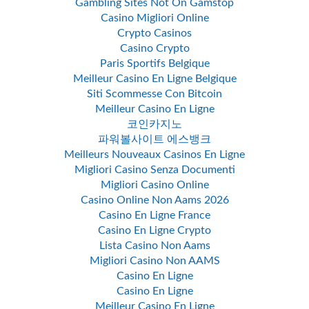
Gambling Sites Not On Gamstop
Casino Migliori Online
Crypto Casinos
Casino Crypto
Paris Sportifs Belgique
Meilleur Casino En Ligne Belgique
Siti Scommesse Con Bitcoin
Meilleur Casino En Ligne
코인카지노
파워볼사이트 에스뱅크
Meilleurs Nouveaux Casinos En Ligne
Migliori Casino Senza Documenti
Migliori Casino Online
Casino Online Non Aams 2026
Casino En Ligne France
Casino En Ligne Crypto
Lista Casino Non Aams
Migliori Casino Non AAMS
Casino En Ligne
Casino En Ligne
Meilleur Casino En Ligne