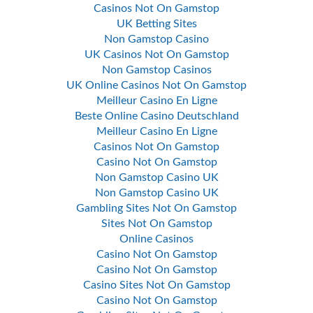
Casinos Not On Gamstop
UK Betting Sites
Non Gamstop Casino
UK Casinos Not On Gamstop
Non Gamstop Casinos
UK Online Casinos Not On Gamstop
Meilleur Casino En Ligne
Beste Online Casino Deutschland
Meilleur Casino En Ligne
Casinos Not On Gamstop
Casino Not On Gamstop
Non Gamstop Casino UK
Non Gamstop Casino UK
Gambling Sites Not On Gamstop
Sites Not On Gamstop
Online Casinos
Casino Not On Gamstop
Casino Not On Gamstop
Casino Sites Not On Gamstop
Casino Not On Gamstop