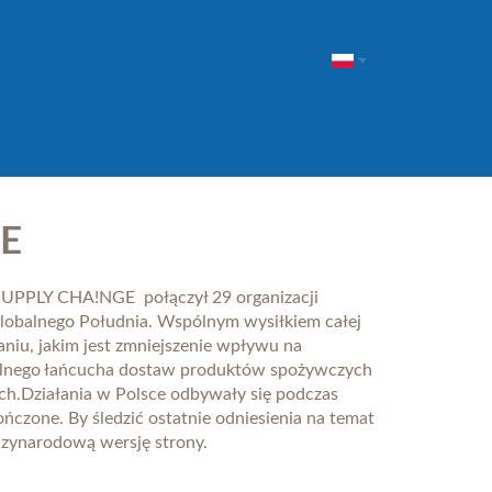
GE
 SUPPLY CHA!NGE połączył 29 organizacji
Globalnego Południa. Wspólnym wysiłkiem całej
niu, jakim jest zmniejszenie wpływu na
alnego łańcucha dostaw produktów spożywczych
h.Działania w Polsce odbywały się podczas
ńczone. By śledzić ostatnie odniesienia na temat
dzynarodową wersję strony.