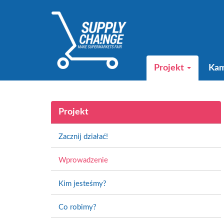
Projekt
Ka
Projekt
Zacznij działać!
Wprowadzenie
Kim jesteśmy?
Co robimy?