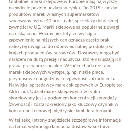
Globalnie, marki sklepowe w Europie mają najwyższy
na świecie poziom udziału w rynku. Do 2015 r. udział
produktów marek własnych supermarketów
szacowany był na 40 proc. całej sprzedaży detalicznej
żywności w UE. Marki sklepowe są popularne z uwagi
na niską cenę. Wiemy niestety, że wyścig o
zapewnienie najniższych cen oznacza często brak
należytej uwagi co do odpowiedzialnej produkcji w
krajach producentów surowców. Dostawcy mogą być
narażeni na dużą presję i nadużycia, które naruszają ich
prawa pracy oraz socjalne. W łańcuchach dostaw
marek sklepowych występują, np. niskie płace,
przymusowe nadgodziny i niepewność zatrudnienia.
Najwięksi sprzedawcy marek sklepowych w Europie to:
Aldi i Lidl. Udział marek sklepowych w rynku
skorelowany jest z poziomem koncentracji sprzedaży
(żywności) i został określony jako kluczowy czynnik w
konkurencji cenowej między sieciami detalicznymi.
W tej sekcji strony znajdziecie szczegółowe informacje
na temat wybranego łańcucha dostaw w sektorze