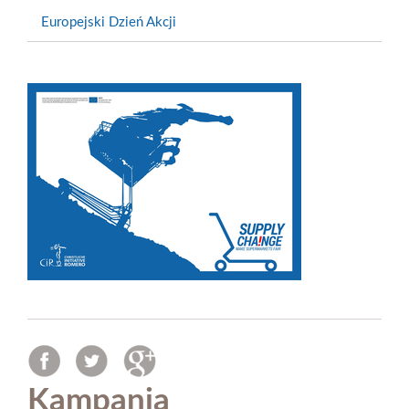
Europejski Dzień Akcji
Kampania