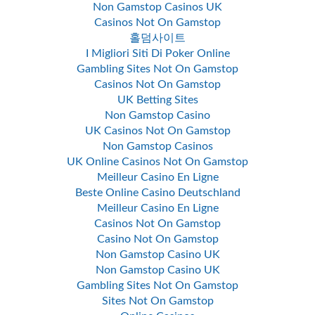
Non Gamstop Casinos UK
Casinos Not On Gamstop
홀덤사이트
I Migliori Siti Di Poker Online
Gambling Sites Not On Gamstop
Casinos Not On Gamstop
UK Betting Sites
Non Gamstop Casino
UK Casinos Not On Gamstop
Non Gamstop Casinos
UK Online Casinos Not On Gamstop
Meilleur Casino En Ligne
Beste Online Casino Deutschland
Meilleur Casino En Ligne
Casinos Not On Gamstop
Casino Not On Gamstop
Non Gamstop Casino UK
Non Gamstop Casino UK
Gambling Sites Not On Gamstop
Sites Not On Gamstop