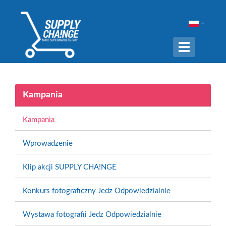
Navigation
ein-/ausble
Kampania
Kampania
Wprowadzenie
Klip akcji SUPPLY CHA!NGE
Konkurs fotograficzny Jedz Odpowiedzialnie
Wystawa fotografii Jedz Odpowiedzialnie