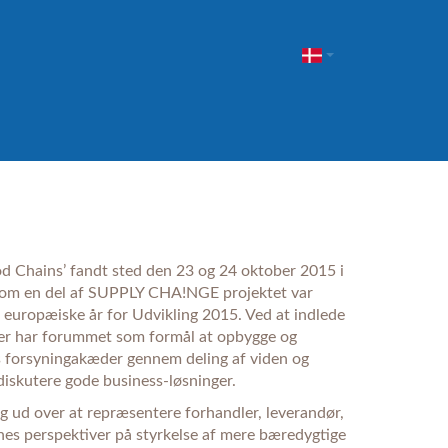
Chains’ fandt sted den 23 og 24 oktober 2015 i
. Som en del af SUPPLY CHA!NGE projektet var
 europæiske år for Udvikling 2015. Ved at indlede
ter har forummet som formål at opbygge og
 forsyningakæder gennem deling af viden og
 diskutere gode business-løsninger.
 ud over at repræsentere forhandler, leverandør,
rnes perspektiver på styrkelse af mere bæredygtige