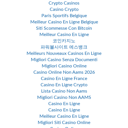
Crypto Casinos
Casino Crypto
Paris Sportifs Belgique
Meilleur Casino En Ligne Belgique
Siti Scommesse Con Bitcoin
Meilleur Casino En Ligne
코인카지노
파워볼사이트 에스뱅크
Meilleurs Nouveaux Casinos En Ligne
Migliori Casino Senza Documenti
Migliori Casino Online
Casino Online Non Aams 2026
Casino En Ligne France
Casino En Ligne Crypto
Lista Casino Non Aams
Migliori Casino Non AAMS
Casino En Ligne
Casino En Ligne
Meilleur Casino En Ligne
Migliori Siti Casino Online