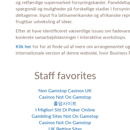
og retfærdige supermarked forsyningskæder. Paneldeltage
spørgsmål og muligheder på forskellige stadier i forsynin
deltagerne. Input fra latinamerikanske og afrikanske rep
frugtbar udveksling af ideer.
Efter at have identificeret væsentlige issues om fødeva
konkrete samarbejdsløsninger i interaktive workshops.
Klik her
for for at finde ud af mere om arrangementet og
internationale version af denne webside, hvor Business
Staff favorites
Non Gamstop Casinos UK
Casinos Not On Gamstop
홀덤사이트
I Migliori Siti Di Poker Online
Gambling Sites Not On Gamstop
Casinos Not On Gamstop
UK Betting Sites