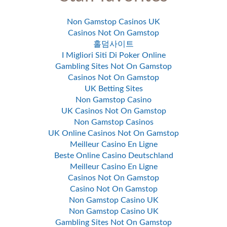
Non Gamstop Casinos UK
Casinos Not On Gamstop
홀덤사이트
I Migliori Siti Di Poker Online
Gambling Sites Not On Gamstop
Casinos Not On Gamstop
UK Betting Sites
Non Gamstop Casino
UK Casinos Not On Gamstop
Non Gamstop Casinos
UK Online Casinos Not On Gamstop
Meilleur Casino En Ligne
Beste Online Casino Deutschland
Meilleur Casino En Ligne
Casinos Not On Gamstop
Casino Not On Gamstop
Non Gamstop Casino UK
Non Gamstop Casino UK
Gambling Sites Not On Gamstop