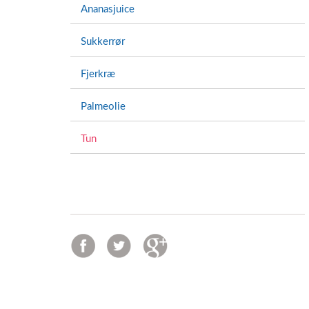
Ananasjuice
Sukkerrør
Fjerkræ
Palmeolie
Tun