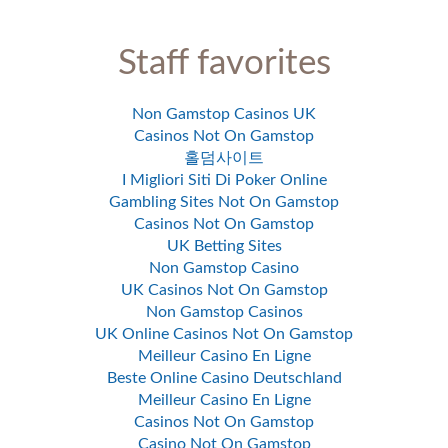
Staff favorites
Non Gamstop Casinos UK
Casinos Not On Gamstop
홀덤사이트
I Migliori Siti Di Poker Online
Gambling Sites Not On Gamstop
Casinos Not On Gamstop
UK Betting Sites
Non Gamstop Casino
UK Casinos Not On Gamstop
Non Gamstop Casinos
UK Online Casinos Not On Gamstop
Meilleur Casino En Ligne
Beste Online Casino Deutschland
Meilleur Casino En Ligne
Casinos Not On Gamstop
Casino Not On Gamstop