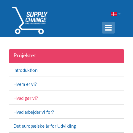
Navigation
ein-/ausble
Projektet
Introduktion
Hvem er vi?
Hvad gør vi?
Hvad arbejder vi for?
Det europæiske år for Udvikling