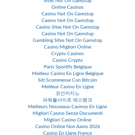
Sites Not On Gamstop
Online Casinos
Casino Not On Gamstop
Casino Not On Gamstop
Casino Sites Not On Gamstop
Casino Not On Gamstop
Gambling Sites Not On Gamstop
Casino Migliori Online
Crypto Casinos
Casino Crypto
Paris Sportifs Belgique
Meilleur Casino En Ligne Belgique
Siti Scommesse Con Bitcoin
Meilleur Casino En Ligne
코인카지노
파워볼사이트 에스뱅크
Meilleurs Nouveaux Casinos En Ligne
Migliori Casino Senza Documenti
Migliori Casino Online
Casino Online Non Aams 2026
Casino En Ligne France