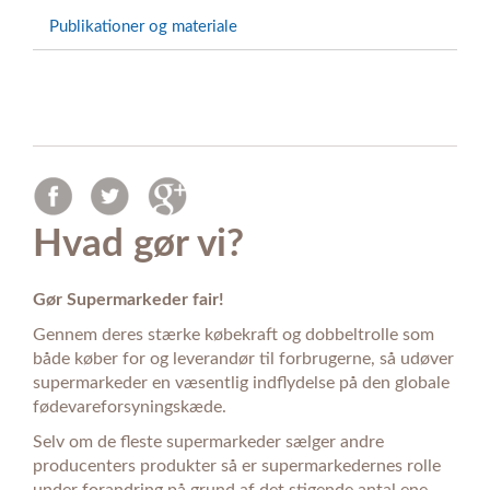
Publikationer og materiale
Hvad gør vi?
Gør Supermarkeder fair!
Gennem deres stærke købekraft og dobbeltrolle som
både køber for og leverandør til forbrugerne, så udøver
supermarkeder en væsentlig indflydelse på den globale
fødevareforsyningskæde.
Selv om de fleste supermarkeder sælger andre
producenters produkter så er supermarkedernes rolle