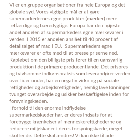
Vi er en gruppe organisationer fra hele Europa og det
globale syd. Vores vigtigste mål er at gøre
supermarkedernes egne produkter (mærker) mere
retfærdige og bæredygtige. Europa har den højeste
andel andelen af supermarkeders egne mærkevarer i
verden. I 2015 er andelen anslået til 40 procent af
detailsalget af mad i EU. Supermarkeders egne
mærkevarer er ofte med til at presse priserne ned.
Kapløbet om den billigste pris fører til en uansvarlig
produktion i de primære producentlande. Det prispres
og tvivlsomme indkøbspraksis som leverandører verden
over lider under, har en negativ virkning på sociale
rettigheder og arbejdsrettigheder, nemlig lave lønninger,
tvunget overarbejde og usikker beskæftigelse inden for
forsyningskæden.
I forhold til den enorme indflydelse
supermarkedskæder har, er deres indsats for at
forebygge krænkelser af menneskerettighederne og
reducere miljøskader i deres forsyningskæde, meget
skuffende. Dette skal ændres! Vi kan ikke tillade