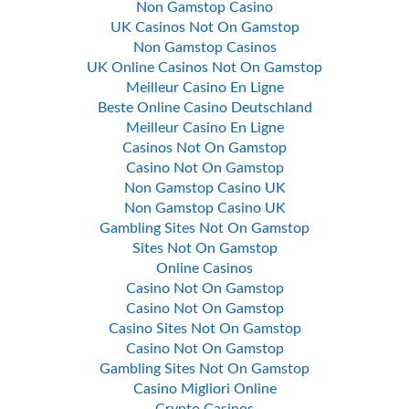
Non Gamstop Casino
UK Casinos Not On Gamstop
Non Gamstop Casinos
UK Online Casinos Not On Gamstop
Meilleur Casino En Ligne
Beste Online Casino Deutschland
Meilleur Casino En Ligne
Casinos Not On Gamstop
Casino Not On Gamstop
Non Gamstop Casino UK
Non Gamstop Casino UK
Gambling Sites Not On Gamstop
Sites Not On Gamstop
Online Casinos
Casino Not On Gamstop
Casino Not On Gamstop
Casino Sites Not On Gamstop
Casino Not On Gamstop
Gambling Sites Not On Gamstop
Casino Migliori Online