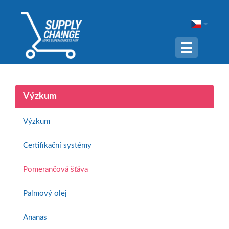
Navigation
ein-/ausble
Výzkum
Výzkum
Certifikační systémy
Pomerančová šťáva
Palmový olej
Ananas