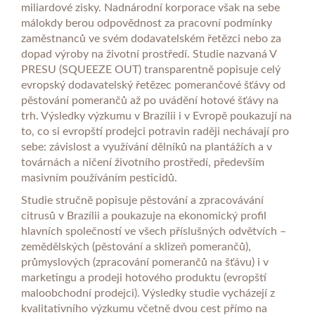
miliardové zisky. Nadnárodní korporace však na sebe
málokdy berou odpovědnost za pracovní podmínky
zaměstnanců ve svém dodavatelském řetězci nebo za
dopad výroby na životní prostředí. Studie nazvaná V
PRESU (SQUEEZE OUT) transparentně popisuje celý
evropský dodavatelský řetězec pomerančové šťávy od
pěstování pomerančů až po uvádění hotové šťávy na
trh. Výsledky výzkumu v Brazílii i v Evropě poukazují na
to, co si evropští prodejci potravin raději nechávají pro
sebe: závislost a využívání dělníků na plantážích a v
továrnách a ničení životního prostředí, především
masivním používáním pesticidů.
Studie stručně popisuje pěstování a zpracovávání
citrusů v Brazílii a poukazuje na ekonomický profil
hlavních společností ve všech příslušných odvětvích –
zemědělských (pěstování a sklizeň pomerančů),
průmyslových (zpracování pomerančů na šťávu) i v
marketingu a prodeji hotového produktu (evropští
maloobchodní prodejci). Výsledky studie vycházejí z
kvalitativního výzkumu včetně dvou cest přímo na