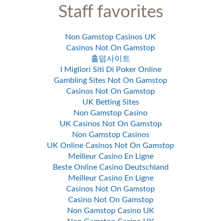
Staff favorites
Non Gamstop Casinos UK
Casinos Not On Gamstop
홀덤사이트
I Migliori Siti Di Poker Online
Gambling Sites Not On Gamstop
Casinos Not On Gamstop
UK Betting Sites
Non Gamstop Casino
UK Casinos Not On Gamstop
Non Gamstop Casinos
UK Online Casinos Not On Gamstop
Meilleur Casino En Ligne
Beste Online Casino Deutschland
Meilleur Casino En Ligne
Casinos Not On Gamstop
Casino Not On Gamstop
Non Gamstop Casino UK