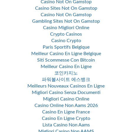
Casino Not On Gamstop
Casino Sites Not On Gamstop
Casino Not On Gamstop
Gambling Sites Not On Gamstop
Casino Migliori Online
Crypto Casinos
Casino Crypto
Paris Sportifs Belgique
Meilleur Casino En Ligne Belgique
Siti Scommesse Con Bitcoin
Meilleur Casino En Ligne
코인카지노
파워볼사이트 에스뱅크
Meilleurs Nouveaux Casinos En Ligne
Migliori Casino Senza Documenti
Migliori Casino Online
Casino Online Non Aams 2026
Casino En Ligne France
Casino En Ligne Crypto
Lista Casino Non Aams
Migliori Casino Non AAMS