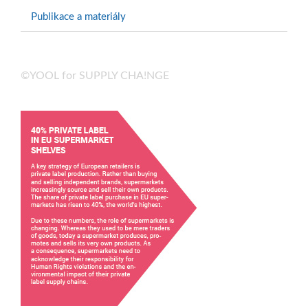
Publikace a materiály
©YOOL for SUPPLY CHA!NGE