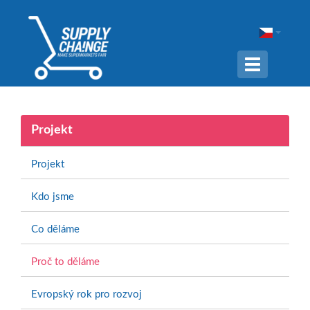
Navigation
ein-/ausble
Projekt
Projekt
Kdo jsme
Co děláme
Proč to děláme
Evropský rok pro rozvoj