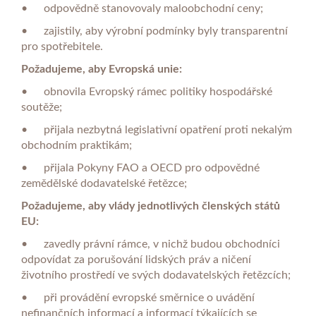
•
odpovědně stanovovaly maloobchodní ceny;
•
zajistily, aby výrobní podmínky byly transparentní
pro spotřebitele.
Požadujeme, aby Evropská unie:
•
obnovila Evropský rámec politiky hospodářské
soutěže;
•
přijala nezbytná legislativní opatření proti nekalým
obchodním praktikám;
•
přijala Pokyny FAO a OECD pro odpovědné
zemědělské dodavatelské řetězce;
Požadujeme, aby vlády jednotlivých členských států
EU:
•
zavedly právní rámce, v nichž budou obchodníci
odpovídat za porušování lidských práv a ničení
životního prostředí ve svých dodavatelských řetězcích;
•
při provádění evropské směrnice o uvádění
nefinančních informací a informací týkajících se