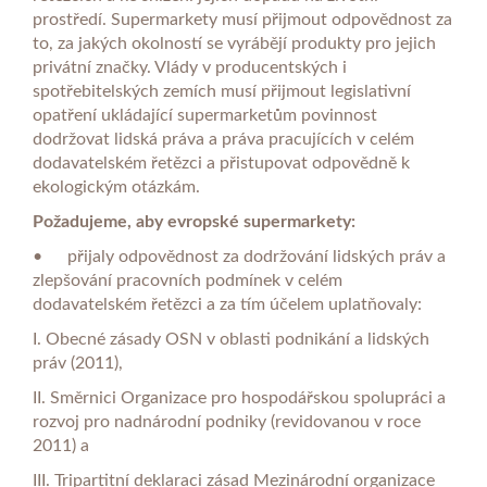
prostředí. Supermarkety musí přijmout odpovědnost za
to, za jakých okolností se vyrábějí produkty pro jejich
privátní značky. Vlády v producentských i
spotřebitelských zemích musí přijmout legislativní
opatření ukládající supermarketům povinnost
dodržovat lidská práva a práva pracujících v celém
dodavatelském řetězci a přistupovat odpovědně k
ekologickým otázkám.
Požadujeme, aby evropské supermarkety:
•
přijaly odpovědnost za dodržování lidských práv a
zlepšování pracovních podmínek v celém
dodavatelském řetězci a za tím účelem uplatňovaly:
I. Obecné zásady OSN v oblasti podnikání a lidských
práv (2011),
II. Směrnici Organizace pro hospodářskou spolupráci a
rozvoj pro nadnárodní podniky (revidovanou v roce
2011) a
III. Tripartitní deklaraci zásad Mezinárodní organizace