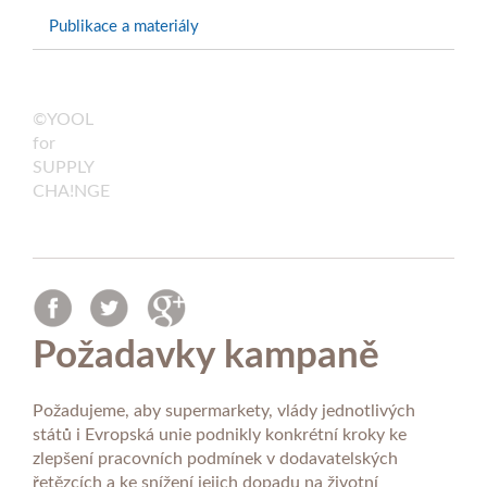
Publikace a materiály
©YOOL
for
SUPPLY
CHA!NGE
Požadavky kampaně
Požadujeme, aby supermarkety, vlády jednotlivých
států i Evropská unie podnikly konkrétní kroky ke
zlepšení pracovních podmínek v dodavatelských
řetězcích a ke snížení jejich dopadu na životní