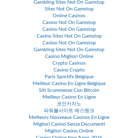
Gambling Sites Not On Gamstop
Sites Not On Gamstop
Online Casinos
Casino Not On Gamstop
Casino Not On Gamstop
Casino Sites Not On Gamstop
Casino Not On Gamstop
Gambling Sites Not On Gamstop
Casino Migliori Online
Crypto Casinos
Casino Crypto
Paris Sportifs Belgique
Meilleur Casino En Ligne Belgique
Siti Scommesse Con Bitcoin
Meilleur Casino En Ligne
코인카지노
파워볼사이트 에스뱅크
Meilleurs Nouveaux Casinos En Ligne
Migliori Casino Senza Documenti
Migliori Casino Online
Casino Online Non Aams 2026