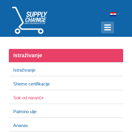
Navigation
ein-/ausbl
Istraživanje
Istraživanje
Sheme certifikacije
Sok od naranče
Palmino ulje
Ananas