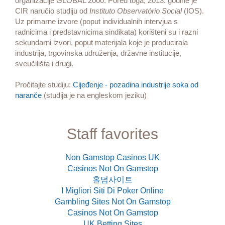
organizacije GLOBAL 2000. Pored toga, 2013. godine je
CIR naručio studiju od
Instituto Observatório Social
(IOS).
Uz primarne izvore (poput individualnih intervjua s
radnicima i predstavnicima sindikata) korišteni su i razni
sekundarni izvori, poput materijala koje je producirala
industrija, trgovinska udruženja, državne institucije,
sveučilišta i drugi.
Pročitajte studiju:
Cijeđenje - pozadina industrije soka od
naranče
(studija je na engleskom jeziku)
Staff favorites
Non Gamstop Casinos UK
Casinos Not On Gamstop
홀덤사이트
I Migliori Siti Di Poker Online
Gambling Sites Not On Gamstop
Casinos Not On Gamstop
UK Betting Sites