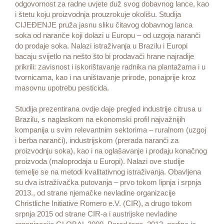
odgovornost za radne uvjete duž svog dobavnog lance, kao
i štetu koju proizvodnja prouzrokuje okolišu. Studija
CIJEĐENJE pruža jasnu sliku čitavog dobavnog lanca
soka od naranče koji dolazi u Europu – od uzgoja naranči
do prodaje soka. Nalazi istraživanja u Brazilu i Europi
bacaju svijetlo na nešto što bi prodavači hrane najradije
prikrili: zavisnost i iskorištavanje radnika na plantažama i u
tvornicama, kao i na uništavanje prirode, ponajprije kroz
masovnu upotrebu pesticida.
Studija prezentirana ovdje daje pregled industrije citrusa u
Brazilu, s naglaskom na ekonomski profil najvažnijih
kompanija u svim relevantnim sektorima – ruralnom (uzgoj
i berba naranči), industrijskom (prerada naranči za
proizvodnju soka), kao i na oglašavanje i prodaju konačnog
proizvoda (maloprodaja u Europi). Nalazi ove studije
temelje se na metodi kvalitativnog istraživanja. Obavljena
su dva istraživačka putovanja – prvo tokom lipnja i srpnja
2013., od strane njemačke nevladine organizacije
Christliche Initiative Romero e.V. (CIR), a drugo tokom
srpnja 2015 od strane CIR-a i austrijske nevladine