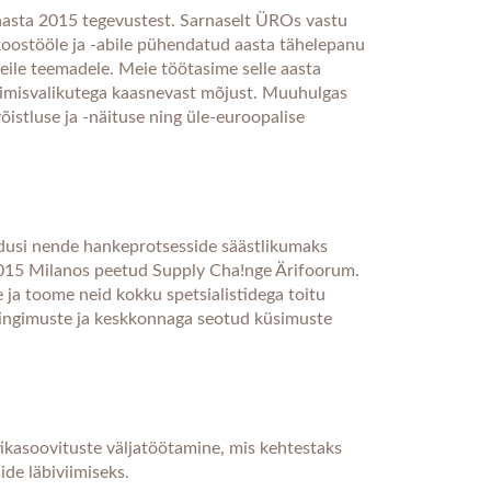
aasta 2015 tegevustest. Sarnaselt ÜROs vastu
ostööle ja -abile pühendatud aasta tähelepanu
ile teemadele. Meie töötasime selle aasta
arbimisvalikutega kaasnevast mõjust. Muuhulgas
õistluse ja -näituse ning üle-euroopalise
dusi nende hankeprotsesside säästlikumaks
2015 Milanos peetud Supply Cha!nge Ärifoorum.
ja toome neid kokku spetsialistidega toitu
tingimuste ja keskkonnaga seotud küsimuste
tikasoovituste väljatöötamine, mis kehtestaks
de läbiviimiseks.