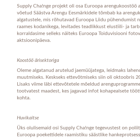
Supply Cha!nge projekt oli osa Euroopa arengukoostöö 
võetud Säästva Arengu Eesmärkidele tõmbab ka arenguko
algatustele, mis rõhutavad Euroopa Liidu pühendumist ne
raames kodanikega, levitades teadlikkust elustiili- ja t
korraldasime selleks näiteks Euroopa Toiduvisiooni fotov
aktsioonipäeva.
Koostöö ärisektoriga
Oleme algatanud arutelud jaemüüjatega, leidmaks lahen
muutmiseks. Keskseks ettevõtmiseks siin oli oktoobris 
Lisaks viime läbi ettevõtetele mõeldud arenguprogramme 
tootvatest maadest, kes jagavad infot kohapealsete töö
kohta.
Huvikaitse
Üks olulisemaid osi Supply Cha!nge tegevustest on polii
Euroopa poekettidele raamistiku säästlike hankeprotsessi