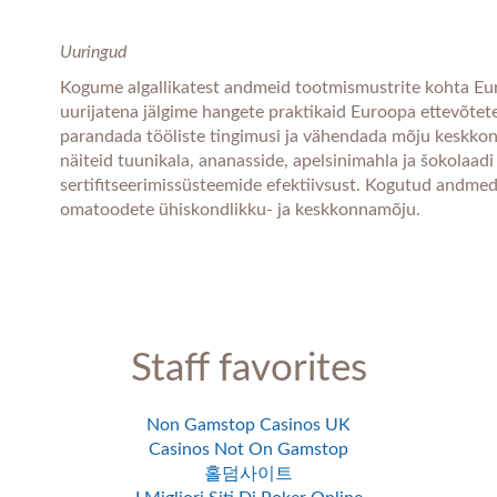
Uuringud
Kogume algallikatest andmeid tootmismustrite kohta Eu
uurijatena jälgime hangete praktikaid Euroopa ettevõtete
parandada tööliste tingimusi ja vähendada mõju keskk
näiteid tuunikala, ananasside, apelsinimahla ja šokolaad
sertifitseerimissüsteemide efektiivsust. Kogutud andme
omatoodete ühiskondlikku- ja keskkonnamõju.
Staff favorites
Non Gamstop Casinos UK
Casinos Not On Gamstop
홀덤사이트