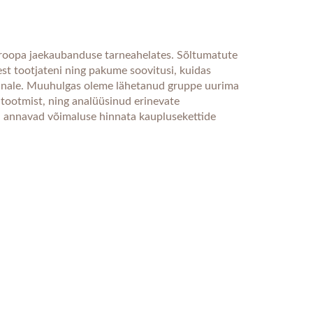
roopa jaekaubanduse tarneahelates. Sõltumatute
st tootjateni ning pakume soovitusi, kuidas
onnale. Muuhulgas oleme lähetanud gruppe uurima
i tootmist, ning analüüsinud erinevate
d annavad võimaluse hinnata kauplusekettide