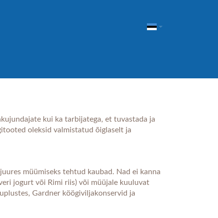
kujundajate kui ka tarbijatega, et tuvastada ja
tooted oleksid valmistatud õiglaselt ja
 juures müümiseks tehtud kaubad. Nad ei kanna
veri jogurt või Rimi riis) või müüjale kuuluvat
uplustes, Gardner köögiviljakonservid ja