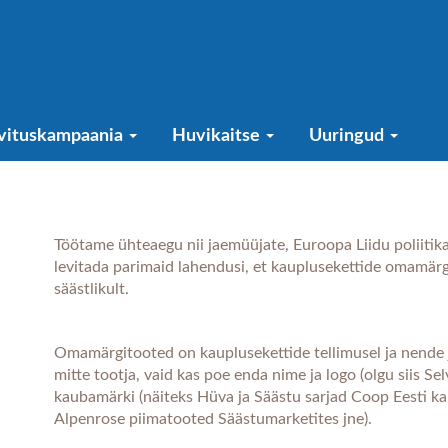
vituskampaania
Huvikaitse
Uuringud
Töötame ühteaegu nii jaemüüjate, Euroopa Liidu poliitika
levitada parimaid lahendusi, et kauplusekettide omamärgi
säästlikult.
Omamärgitooted on kauplusekettide tellimusel ja nende
mitte tootja, vaid kas poe enda nime ja logo (olgu siis Sel
kaubamärki (näiteks Hüva ja Säästu sarjad Coop Eesti ka
Alpenrose piimatooted Säästumarketites jne).