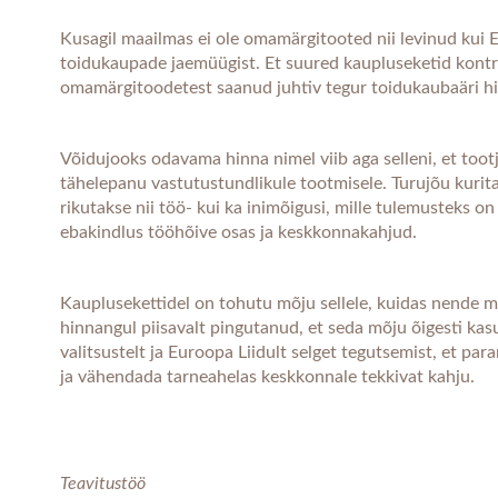
Kusagil maailmas ei ole omamärgitooted nii levinud kui
toidukaupade jaemüügist. Et suured kaupluseketid kontr
omamärgitoodetest saanud juhtiv tegur toidukaubaäri h
Võidujooks odavama hinna nimel viib aga selleni, et tootj
tähelepanu vastutustundlikule tootmisele. Turujõu kurita
rikutakse nii töö- kui ka inimõigusi, mille tulemusteks 
ebakindlus tööhõive osas ja keskkonnakahjud.
Kauplusekettidel on tohutu mõju sellele, kuidas nende m
hinnangul piisavalt pingutanud, et seda mõju õigesti ka
valitsustelt ja Euroopa Liidult selget tegutsemist, et pa
ja vähendada tarneahelas keskkonnale tekkivat kahju.
Teavitustöö