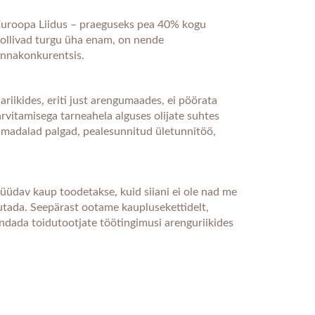
 Euroopa Liidus – praeguseks pea 40% kogu
ollivad turgu üha enam, on nende
innakonkurentsis.
ariikides, eriti just arengumaades, ei pöörata
rvitamisega tarneahela alguses olijate suhtes
on madalad palgad, pealesunnitud ületunnitöö,
üüdav kaup toodetakse, kuid siiani ei ole nad me
sutada. Seepärast ootame kauplusekettidelt,
randada toidutootjate töötingimusi arenguriikides