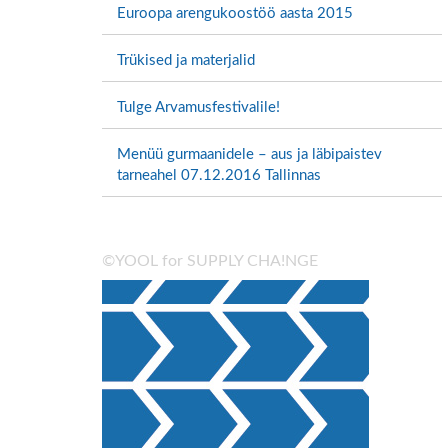
Euroopa arengukoostöö aasta 2015
Trükised ja materjalid
Tulge Arvamusfestivalile!
Menüü gurmaanidele – aus ja läbipaistev
tarneahel 07.12.2016 Tallinnas
©YOOL for SUPPLY CHA!NGE