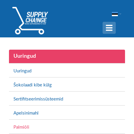
Navigation
ein-/ausble
Uuringud
Uuringud
Šokolaadi kibe külg
Sertifitseerimissüsteemid
Apelsinimahl
Palmiõli