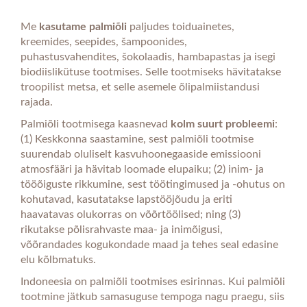
Me
kasutame palmiõli
paljudes toiduainetes,
kreemides, seepides, šampoonides,
puhastusvahendites, šokolaadis, hambapastas ja isegi
biodiislikütuse tootmises. Selle tootmiseks hävitatakse
troopilist metsa, et selle asemele õlipalmiistandusi
rajada.
Palmiõli tootmisega kaasnevad
kolm suurt probleemi
:
(1) Keskkonna saastamine, sest palmiõli tootmise
suurendab oluliselt kasvuhoonegaaside emissiooni
atmosfääri ja hävitab loomade elupaiku; (2) inim- ja
tööõiguste rikkumine, sest töötingimused ja -ohutus on
kohutavad, kasutatakse lapstööjõudu ja eriti
haavatavas olukorras on võõrtöölised; ning (3)
rikutakse põlisrahvaste maa- ja inimõigusi,
võõrandades kogukondade maad ja tehes seal edasine
elu kõlbmatuks.
Indoneesia on palmiõli tootmises esirinnas. Kui palmiõli
tootmine jätkub samasuguse tempoga nagu praegu, siis