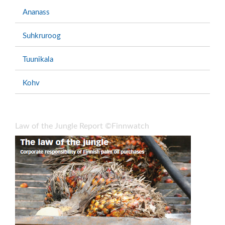
Ananass
Suhkruroog
Tuunikala
Kohv
Law of the Jungle Report ©Finnwatch