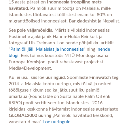
15 aasta pärast on
Indoneesia troopiline mets
hävitatud
. Palmiõli suurim tootja on Malaisia, mille
istandustes töötavatest töölistest enam kui 80% on
migranttöölised Indoneesiast, Bangladeshist ja Nepalist.
See
pole väljamõeldis
. Märtsis viibisid Indoneesias
Postimehe ajakirjanik Hanna-Hulda Reinkort ja
fotograaf Liis Treimann. Loe nende põhjalikku artiklit
"
Palmiõli jälil Malaisias ja Indoneesias
" ning
nende
blogi
. Reis toimus koostöös MTÜ Mondoga osana
Euroopa Komisjoni poolt rahastavast projektist
Media4Development.
Kui ei usu, siis loe
uuringuid
. Soomlaste
Finnwatch
tegi
2014. a Malaisia kohta uuringu, mis tõi välja rasked
tööõiguse rikkumised ka jätkusuutliku palmiõli
ümarlaua (Roundtable on Sustainable Palm Oil ehk
RSPO) poolt sertifitseeritud istandustes. 2016.
kirjeldas keskkonna hävitamist Indoneesias austerlaste
GLOBAL2000 uuring
„Palmiõli: hävitatud keskkond,
varastatud maa”.
Loe uuringuid.