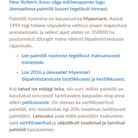
New Yorkeris ilmus väga mõtlemapanev lugu
ülemaailmse palmiõli buumi tegelikult hinnast.
Palmiõli tootmine on kasvanud ka
Myanmaris
. Aastal
1999 tegi tollane sõjaväeline valitsus plaani majanduse
arendamiseks ja sellest ajast alates on 350000 ha
puutumatut džunglit maha võetud õlipalmiistanduste
rajamiseks.
Loe palmiõli tootmise tegelikust maksumusest
inimestele.
Loe 2016.a ülevaadet Myanmari
õlipalmiistanduste tootlikkusest ja kestlikkusest.
Kui
tahad ise midagi teha
, siis uuri, millist palmiõli on
kasutatud sinu poolt tarbitavates kaupades ning anna
allkiri
petitsioonile
. On olemas ka sertifitseeritud
palmiõli, mis moodustab ligi 20% maailmas tarbitavast
palmiõlist.
Lahendus
pole mitte palmiõlist loobumine,
vaid
sertifitseeritud
ja
säästlikult toodetud ja tarnitud
palmiõli
kasutamises.