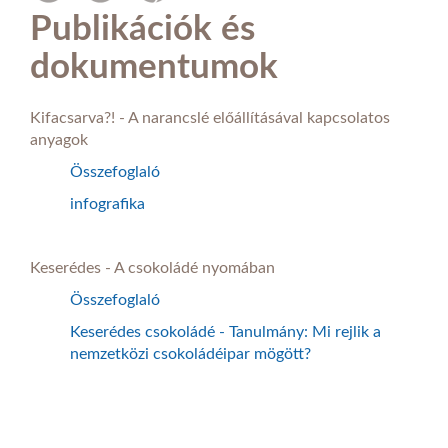
Publikációk és
dokumentumok
Kifacsarva?! - A narancslé előállításával kapcsolatos
anyagok
Összefoglaló
infografika
Keserédes - A csokoládé nyomában
Összefoglaló
Keserédes csokoládé - Tanulmány: Mi rejlik a
nemzetközi csokoládéipar mögött?