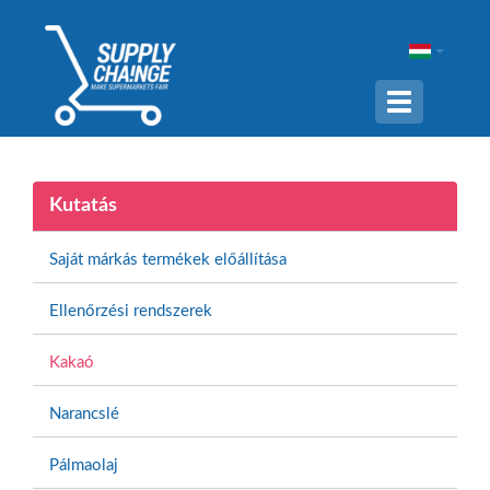
Navigation
ein-/ausble
Kutatás
Saját márkás termékek előállítása
Ellenőrzési rendszerek
Kakaó
Narancslé
Pálmaolaj