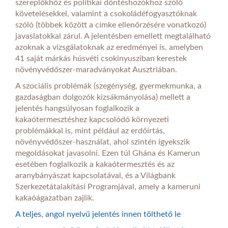
szereplőkhöz és politikai döntéshozókhoz szóló
követelésekkel, valamint a csokoládéfogyasztóknak
szóló (többek között a címke ellenőrzésére vonatkozó)
javaslatokkal zárul. A jelentésben emellett megtalálható
azoknak a vizsgálatoknak az eredményei is, amelyben
41 saját márkás húsvéti csokinyusziban kerestek
növényvédőszer-maradványokat Ausztriában.
A szociális problémák (szegénység, gyermekmunka, a
gazdaságban dolgozók kizsákmányolása) mellett a
jelentés hangsúlyosan foglalkozik a
kakaótermesztéshez kapcsolódó környezeti
problémákkal is, mint például az erdőírtás,
növényvédőszer-használat, ahol szintén igyekszik
megoldásokat javasolni. Ezen túl Ghána és Kamerun
esetében foglalkozik a kakaótermesztés és az
aranybányászat kapcsolatával, és a Világbank
Szerkezetátalakítási Programjával, amely a kameruni
kakaóágazatban zajlik.
A teljes, angol nyelvű jelentés innen tölthető le