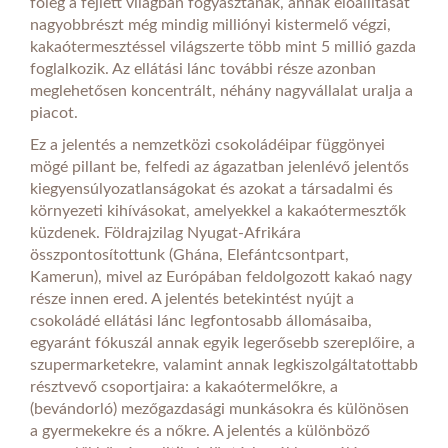
főleg a fejlett világban fogyasztanak, annak előállítását
nagyobbrészt még mindig milliónyi kistermelő végzi,
kakaótermesztéssel világszerte több mint 5 millió gazda
foglalkozik. Az ellátási lánc további része azonban
meglehetősen koncentrált, néhány nagyvállalat uralja a
piacot.
Ez a jelentés a nemzetközi csokoládéipar függönyei
mögé pillant be, felfedi az ágazatban jelenlévő jelentős
kiegyensúlyozatlanságokat és azokat a társadalmi és
környezeti kihívásokat, amelyekkel a kakaótermesztők
küzdenek. Földrajzilag Nyugat-Afrikára
összpontosítottunk (Ghána, Elefántcsontpart,
Kamerun), mivel az Európában feldolgozott kakaó nagy
része innen ered. A jelentés betekintést nyújt a
csokoládé ellátási lánc legfontosabb állomásaiba,
egyaránt fókuszál annak egyik legerősebb szereplőire, a
szupermarketekre, valamint annak legkiszolgáltatottabb
résztvevő csoportjaira: a kakaótermelőkre, a
(bevándorló) mezőgazdasági munkásokra és különösen
a gyermekekre és a nőkre. A jelentés a különböző