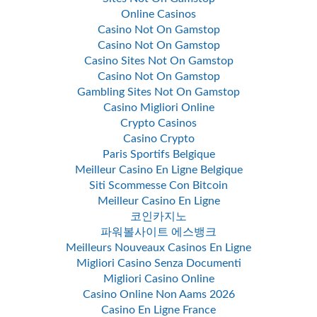
Online Casinos
Casino Not On Gamstop
Casino Not On Gamstop
Casino Sites Not On Gamstop
Casino Not On Gamstop
Gambling Sites Not On Gamstop
Casino Migliori Online
Crypto Casinos
Casino Crypto
Paris Sportifs Belgique
Meilleur Casino En Ligne Belgique
Siti Scommesse Con Bitcoin
Meilleur Casino En Ligne
코인카지노
파워볼사이트 에스뱅크
Meilleurs Nouveaux Casinos En Ligne
Migliori Casino Senza Documenti
Migliori Casino Online
Casino Online Non Aams 2026
Casino En Ligne France