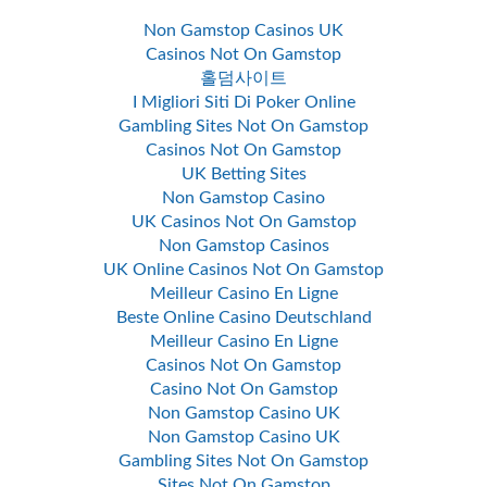
Non Gamstop Casinos UK
Casinos Not On Gamstop
홀덤사이트
I Migliori Siti Di Poker Online
Gambling Sites Not On Gamstop
Casinos Not On Gamstop
UK Betting Sites
Non Gamstop Casino
UK Casinos Not On Gamstop
Non Gamstop Casinos
UK Online Casinos Not On Gamstop
Meilleur Casino En Ligne
Beste Online Casino Deutschland
Meilleur Casino En Ligne
Casinos Not On Gamstop
Casino Not On Gamstop
Non Gamstop Casino UK
Non Gamstop Casino UK
Gambling Sites Not On Gamstop
Sites Not On Gamstop