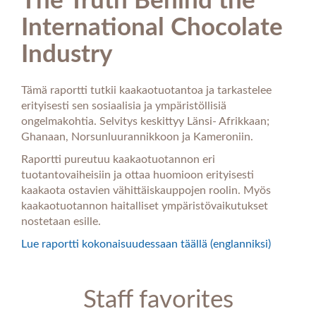
The Truth Behind the
International Chocolate
Industry
Tämä raportti tutkii kaakaotuotantoa ja tarkastelee
erityisesti sen sosiaalisia ja ympäristöllisiä
ongelmakohtia. Selvitys keskittyy Länsi- Afrikkaan;
Ghanaan, Norsunluurannikkoon ja Kameroniin.
Raportti pureutuu kaakaotuotannon eri
tuotantovaiheisiin ja ottaa huomioon erityisesti
kaakaota ostavien vähittäiskauppojen roolin. Myös
kaakaotuotannon haitalliset ympäristövaikutukset
nostetaan esille.
Lue raportti kokonaisuudessaan täällä (englanniksi)
Staff favorites