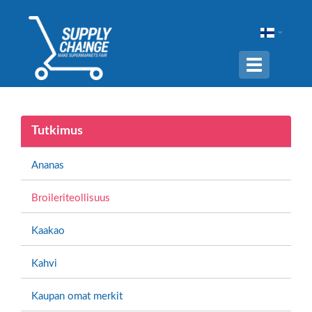
Navigation
ein-/ausble
Tutkimus
Ananas
Broileriteollisuus
Kaakao
Kahvi
Kaupan omat merkit