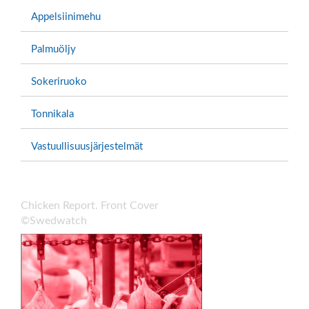
Appelsiinimehu
Palmuöljy
Sokeriruoko
Tonnikala
Vastuullisuusjärjestelmät
Chicken Report. Front Cover
©Swedwatch