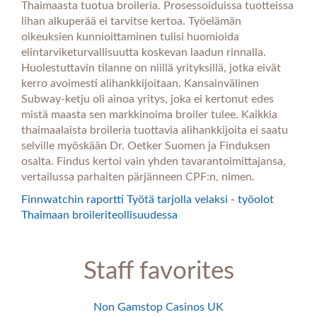
Thaimaasta tuotua broileria. Prosessoiduissa tuotteissa
lihan alkuperää ei tarvitse kertoa. Työelämän
oikeuksien kunnioittaminen tulisi huomioida
elintarviketurvallisuutta koskevan laadun rinnalla.
Huolestuttavin tilanne on niillä yrityksillä, jotka eivät
kerro avoimesti alihankkijoitaan. Kansainvälinen
Subway-ketju oli ainoa yritys, joka ei kertonut edes
mistä maasta sen markkinoima broiler tulee. Kaikkia
thaimaalaista broileria tuottavia alihankkijoita ei saatu
selville myöskään Dr. Oetker Suomen ja Finduksen
osalta. Findus kertoi vain yhden tavarantoimittajansa,
vertailussa parhaiten pärjänneen CPF:n, nimen.
Finnwatchin raportti Työtä tarjolla velaksi - työolot
Thaimaan broileriteollisuudessa
Staff favorites
Non Gamstop Casinos UK