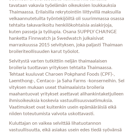
tavataan vakavia työelämän oikeuksien loukkauksia
Thaimaassa. Erilaisilla rekrytointiin liittyvillä maksuilla
velkaannutetuilta työntekijöiltä oli suurimmassa osassa
tehtaita takavarikoitu henkilökohtaisia asiakirjoja,
kuten passeja ja työlupia. Osana SUPPLY CHA!NGE
hanketta Finnwatch ja Swedwatch julkaisivat
marraskuussa 2015 selvityksen, joka paljasti Thaimaan
broileriteollisuuden karut työolot.
Selvitystä varten tutkittiin neljän thaimaalaisen
broileria tuottavan yrityksen tehtaita Thaimaassa.
Tehtaat kuuluvat Charoen Pokphand Foods (CPF)-,
Laemthong-, Centaco- ja Saha Farms -konserneihin. Sel
vityksen mukaan useat thaimaalaista broileria
maahantuovat yritykset asettavat alihankintaketjulleen
ihmisoikeuksia koskevia vastuullisuusvaatimuksia.
Vaatimukset ovat kuitenkin usein epämääräisiä eikä
niiden toteutumista valvota uskottavasti.
Kuluttajan on vaikea selvittää lihatuotannon
vastuullisuutta, eikä asiakas usein edes tiedä syövänsä