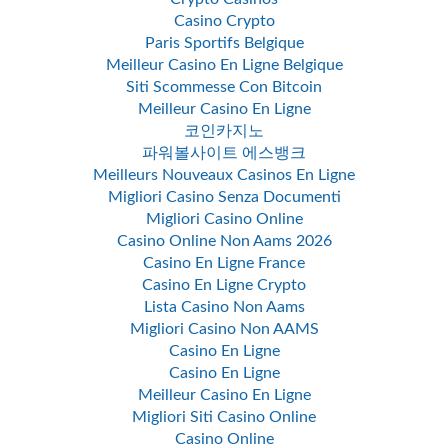
Casino Crypto
Paris Sportifs Belgique
Meilleur Casino En Ligne Belgique
Siti Scommesse Con Bitcoin
Meilleur Casino En Ligne
코인카지노
파워볼사이트 에스뱅크
Meilleurs Nouveaux Casinos En Ligne
Migliori Casino Senza Documenti
Migliori Casino Online
Casino Online Non Aams 2026
Casino En Ligne France
Casino En Ligne Crypto
Lista Casino Non Aams
Migliori Casino Non AAMS
Casino En Ligne
Casino En Ligne
Meilleur Casino En Ligne
Migliori Siti Casino Online
Casino Online