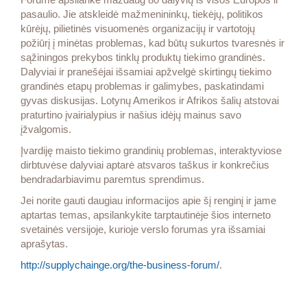
pasaulio. Jie atskleidė mažmenininkų, tiekėjų, politikos
kūrėjų, pilietinės visuomenės organizacijų ir vartotojų
požiūrį į minėtas problemas, kad būtų sukurtos tvaresnės ir
sąžiningos prekybos tinklų produktų tiekimo grandinės.
Dalyviai ir pranešėjai išsamiai apžvelgė skirtingų tiekimo
grandinės etapų problemas ir galimybes, paskatindami
gyvas diskusijas. Lotynų Amerikos ir Afrikos šalių atstovai
praturtino įvairialypius ir našius idėjų mainus savo
įžvalgomis.
Įvardiję maisto tiekimo grandinių problemas, interaktyviose
dirbtuvėse dalyviai aptarė atsvaros taškus ir konkrečius
bendradarbiavimu paremtus sprendimus.
Jei norite gauti daugiau informacijos apie šį renginį ir jame
aptartas temas, apsilankykite tarptautinėje šios interneto
svetainės versijoje, kurioje verslo forumas yra išsamiai
aprašytas.
http://supplychainge.org/the-business-forum/
.