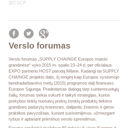
@CSCP
Verslo forumas
Verslo forumas „SUPPLY CHA!NGE Europos maisto
grandinėse“ vyko 2015 m. spalio 23–24 d. per oficialaus
EXPO partnerio HOST parodą Milane. Kadangi tai SUPPLY
CHA!NGE projekto dalis, šį renginį kaip Europos vystomojo
bendradarbiavimo metų (2015) programos dalį finansavo
Europos Sąjunga. Pradėdamas dialogą tarp suinteresuotųjų
šalių, forumas siekia sukurti ir taikyti strategijas, kurios
prekybos tinklų nuosavų prekių ženklų produktų tiekimo
grandines padarytų tvaresnes, dalijantis žiniomis ir geros
praktikos pavyzdžiais, kuriant susivienijimus, užmezgant
ryšius ir aptariant priimtinus verslo sprendimus.
Forume apsilankė maždaug 80 dalyvių iš visos Europos ir