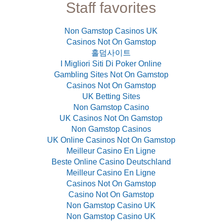
Staff favorites
Non Gamstop Casinos UK
Casinos Not On Gamstop
홀덤사이트
I Migliori Siti Di Poker Online
Gambling Sites Not On Gamstop
Casinos Not On Gamstop
UK Betting Sites
Non Gamstop Casino
UK Casinos Not On Gamstop
Non Gamstop Casinos
UK Online Casinos Not On Gamstop
Meilleur Casino En Ligne
Beste Online Casino Deutschland
Meilleur Casino En Ligne
Casinos Not On Gamstop
Casino Not On Gamstop
Non Gamstop Casino UK
Non Gamstop Casino UK