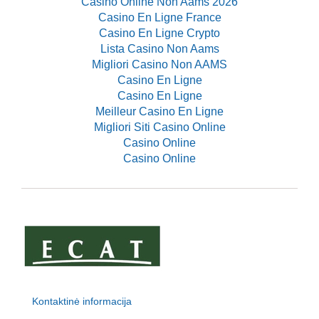
Casino Online Non Aams 2026
Casino En Ligne France
Casino En Ligne Crypto
Lista Casino Non Aams
Migliori Casino Non AAMS
Casino En Ligne
Casino En Ligne
Meilleur Casino En Ligne
Migliori Siti Casino Online
Casino Online
Casino Online
Kontaktinė informacija