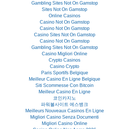
Gambling Sites Not On Gamstop
Sites Not On Gamstop
Online Casinos
Casino Not On Gamstop
Casino Not On Gamstop
Casino Sites Not On Gamstop
Casino Not On Gamstop
Gambling Sites Not On Gamstop
Casino Migliori Online
Crypto Casinos
Casino Crypto
Paris Sportifs Belgique
Meilleur Casino En Ligne Belgique
Siti Scommesse Con Bitcoin
Meilleur Casino En Ligne
코인카지노
파워볼사이트 에스뱅크
Meilleurs Nouveaux Casinos En Ligne
Migliori Casino Senza Documenti
Migliori Casino Online