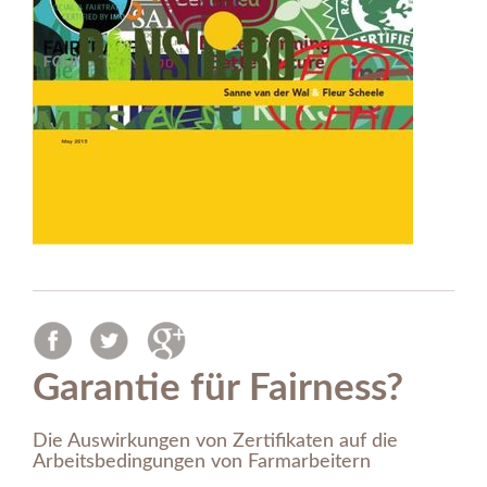
Garantie für Fairness?
Die Auswirkungen von Zertifikaten auf die
Arbeitsbedingungen von Farmarbeitern