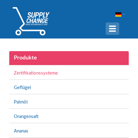
Navigation
ein-/ausble
Produkte
Zertifikationssysteme
Geflügel
Palmöl
Orangensaft
Ananas