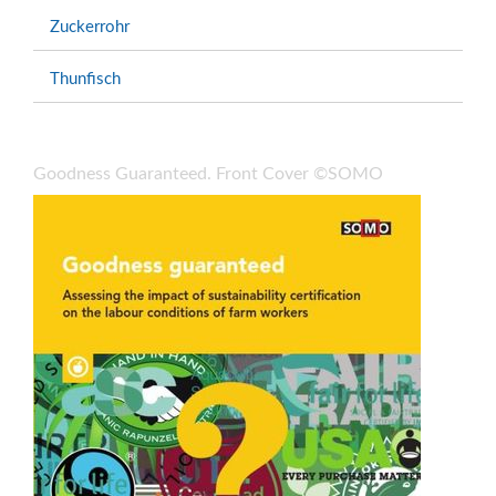
Zuckerrohr
Thunfisch
Goodness Guaranteed. Front Cover ©SOMO