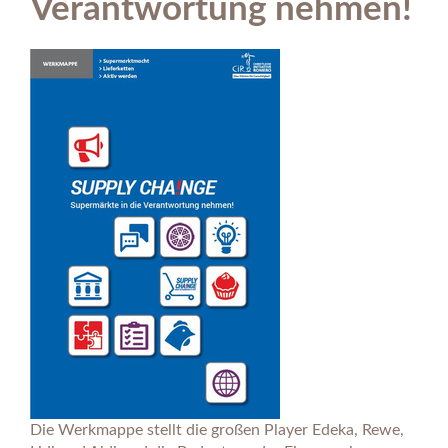
Verantwortung nehmen!
Die Werkmappe stellt die großen Player Edeka, Rewe,