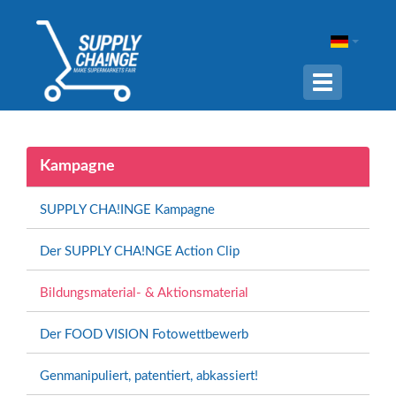
Navigation
ein-/ausble
Kampagne
SUPPLY CHA!INGE Kampagne
Der SUPPLY CHA!NGE Action Clip
Bildungsmaterial- & Aktionsmaterial
Der FOOD VISION Fotowettbewerb
Genmanipuliert, patentiert, abkassiert!