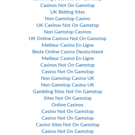
Casinos Not On Gamstop
UK Betting Sites
Non Gamstop Casino
UK Casinos Not On Gamstop
Non Gamstop Casinos
UK Online Casinos Not On Gamstop
Meilleur Casino En Ligne
Beste Online Casino Deutschland
Meilleur Casino En Ligne
Casinos Not On Gamstop
Casino Not On Gamstop
Non Gamstop Casino UK
Non Gamstop Casino UK
Gambling Sites Not On Gamstop
Sites Not On Gamstop
Online Casinos
Casino Not On Gamstop
Casino Not On Gamstop
Casino Sites Not On Gamstop
Casino Not On Gamstop