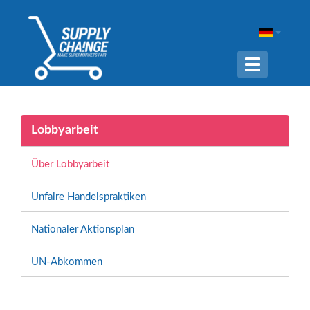
Navigation
ein-/ausble
Lobbyarbeit
Über Lobbyarbeit
Unfaire Handelspraktiken
Nationaler Aktionsplan
UN-Abkommen