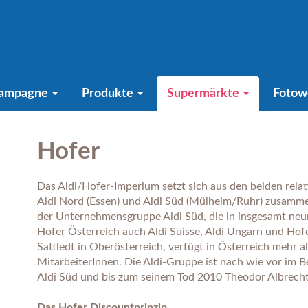
ampagne
Produkte
Supermärkte
Fotow
Hofer
Das Aldi/Hofer-Imperium setzt sich aus den beiden rela
Aldi Nord (Essen) und Aldi Süd (Mülheim/Ruhr) zusammen
der Unternehmensgruppe Aldi Süd, die in insgesamt neun
Hofer Österreich auch Aldi Suisse, Aldi Ungarn und Hof
Sattledt in Oberösterreich, verfügt in Österreich mehr a
MitarbeiterInnen. Die Aldi-Gruppe ist nach wie vor im Be
Aldi Süd und bis zum seinem Tod 2010 Theodor Albrecht 
Das Hofer Discountprinzip