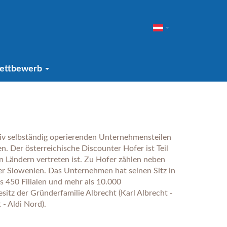
ettbewerb
tiv selbständig operierenden Unternehmensteilen
. Der österreichische Discounter Hofer ist Teil
 Ländern vertreten ist. Zu Hofer zählen neben
er Slowenien. Das Unternehmen hat seinen Sitz in
ls 450 Filialen und mehr als 10.000
sitz der Gründerfamilie Albrecht (Karl Albrecht -
- Aldi Nord).