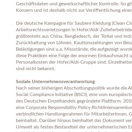
Geschäftsdaten und gewerkschaftlicher Kontrolle. So gil
Konzern und ist deshalb nicht zur Veröffentlichung einer
Die deutsche Kampagne für Saubere Kleidung (Clean Cl
Arbeitsrechtsverletzungen in Hofer/Aldi-Zulieferbetrieb
größtenteils aus China, Bangladesch, der Türkei und In
Zurückhaltung von Löhnen, Kautionszahlungen von Besch
Belästigungen sind u.a. Missstände, die aufgezeigt wur
diese Praktiken eine Folge der enormen Einkaufsmacht u
Personalkosten der Hofer/Aldi-Gruppe sind. Einzelheiten
sind nicht bekannt.
Soziale Unternehmensverantwortung
Nach seiner bisherigen Abschottungspolitik wurde die A
Social Compliance Initiative (BSCI), eine vom europäi
des Deutschen Einzelhandels gegründete Plattform. 201
eine Corporate Responsibility Policy Richtliniensammlung
verbindlichen Handlungsrahmen für MitarbeiterInnen, G
beinhaltet. Darüber hinaus beinhaltet das Dokument v
Umwelt als festen Bestandteil der unternehmerischen 