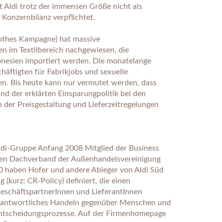
t Aldi trotz der immensen Größe nicht als
 Konzernbilanz verpflichtet.
othes Kampagne) hat massive
en im Textilbereich nachgewiesen, die
donesien importiert werden. Die monatelange
äftigten für Fabrikjobs und sexuelle
den. Bis heute kann nur vermutet werden, dass
nd der erklärten Einsparungpolitik bei den
 der Preisgestaltung und Lieferzeitregelungen
ldi-Gruppe Anfang 2008 Mitglied der Business
schen Dachverband der Außenhandelsvereinigung
0 haben Hofer und andere Ableger von Aldi Süd
 (kurz: CR-Policy) definiert, die einen
eschäftspartnerInnen und LieferantInnen
erantwortliches Handeln gegenüber Menschen und
Entscheidungsprozesse. Auf der Firmenhomepage