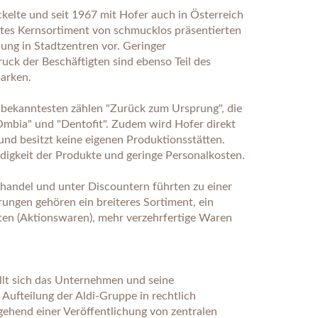
kelte und seit 1967 mit Hofer auch in Österreich
ztes Kernsortiment von schmucklos präsentierten
lung in Stadtzentren vor. Geringer
ck der Beschäftigten sind ebenso Teil des
marken.
 bekanntesten zählen "Zurück zum Ursprung", die
Ombia" und "Dentofit". Zudem wird Hofer direkt
nd besitzt keine eigenen Produktionsstätten.
digkeit der Produkte und geringe Personalkosten.
handel und unter Discountern führten zu einer
ngen gehören ein breiteres Sortiment, ein
en (Aktionswaren), mehr verzehrfertige Waren
lt sich das Unternehmen und seine
Aufteilung der Aldi-Gruppe in rechtlich
tgehend einer Veröffentlichung von zentralen