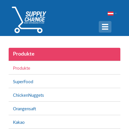
Navigation
ein-/ausble
Produkte
Produkte
SuperFood
ChickenNuggets
Orangensaft
Kakao