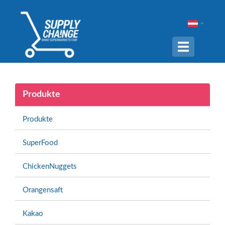
Navigation
ein-/ausble
Produkte
Produkte
SuperFood
ChickenNuggets
Orangensaft
Kakao