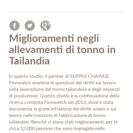
Miglioramenti negli
allevamenti di tonno in
Tailandia
In questo studio, il partner di SUPPLY CHA!NGE
Finnwatch esamina le questioni dei diritti sul lavoro
nella lavorazione del tonno tailandese e degli impianti
di produzione. Questo studio è la continuazione della
ricerca condotta Finnwatch nel 2013, dove è stata
documenta la grave infrazione dei diritti umani e sul
lavoro nelle industrie di fabbricazione di tonno
tailandesi. Benché ci siano stati miglioramenti, per le
circa 12.000 persone che sono impiegate nelle