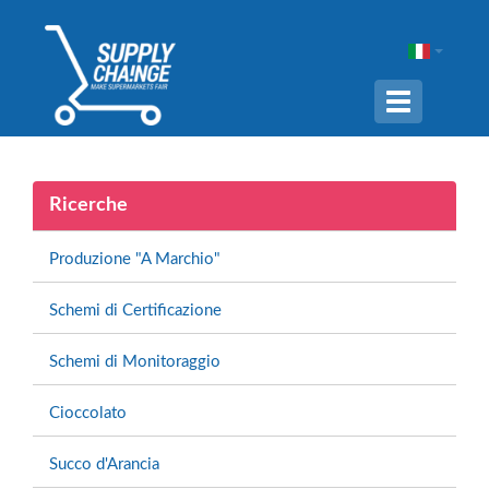
Navigation
ein-/ausble
Ricerche
Produzione "A Marchio"
Schemi di Certificazione
Schemi di Monitoraggio
Cioccolato
Succo d'Arancia