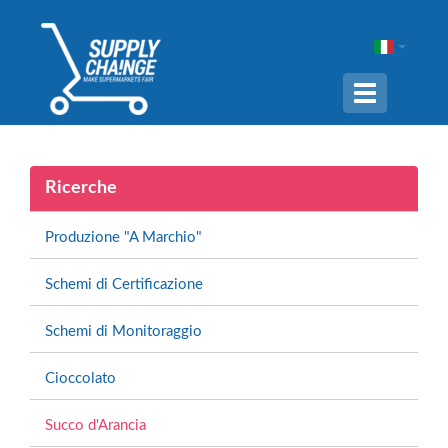
Navigation
ein-/ausble
Ricerche
Produzione "A Marchio"
Schemi di Certificazione
Schemi di Monitoraggio
Cioccolato
Succo d'Arancia