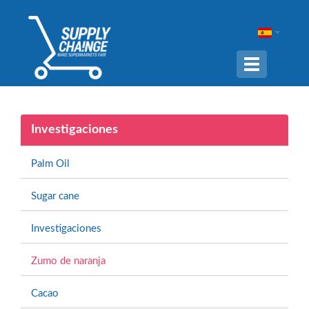
Navigation
ein-/ausble
Investigaciones
Palm Oil
Sugar cane
Investigaciones
Zumo de naranja
Cacao