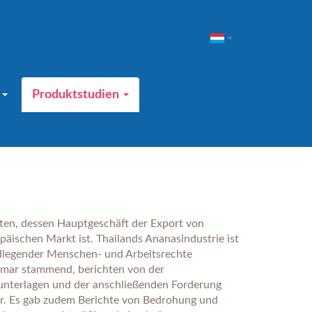
t
Produktstudien
nten, dessen Hauptgeschäft der Export von
äischen Markt ist. Thailands Ananasindustrie ist
ndlegender Menschen- und Arbeitsrechte
nmar stammend, berichten von der
unterlagen und der anschließenden Forderung
er. Es gab zudem Berichte von Bedrohung und