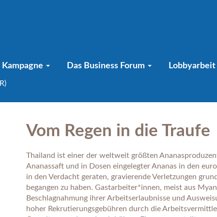
Kampagne
Das Business Forum
Lobbyarbei
R)
Vom Regen in die Traufe
Thailand ist einer der weltweit größten Ananasproduze
Ananassaft und in Dosen eingelegter Ananas in den europ
in den Verdacht geraten, gravierende Verletzungen gru
begangen zu haben. Gastarbeiter*innen, meist aus Mya
Beschlagnahmung ihrer Arbeitserlaubnisse und Ausweis
hoher Rekrutierungsgebühren durch die Arbeitsvermittl