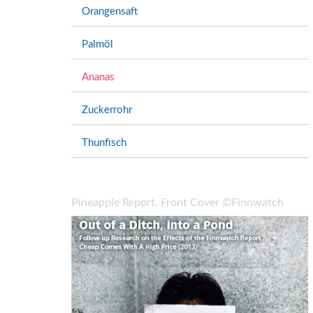
Orangensaft
Palmöl
Ananas
Zuckerrohr
Thunfisch
Pineapple Report. Front Cover ©Finnwatch